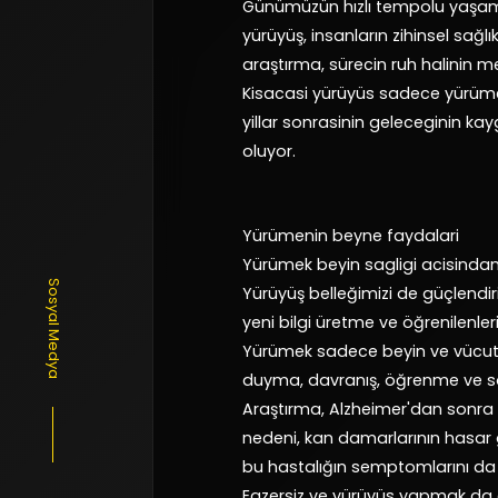
Günümüzün hızlı tempolu yaşam, s
yürüyüş, insanların zihinsel sağlık
araştırma, sürecin ruh halinin me
Kisacasi yürüyüs sadece yürümek
yillar sonrasinin geleceginin ka
oluyor.
Yürümenin beyne faydalari
Yürümek beyin sagligi acisinda
Sosyal Medya
Yürüyüş belleğimizi de güçlendiri
yeni bilgi üretme ve öğrenilenl
Yürümek sadece beyin ve vücut
duyma, davranış, öğrenme ve so
Araştırma, Alzheimer'dan sonra 
nedeni, kan damarlarının hasa
bu hastalığın semptomlarını da h
Egzersiz ve yürüyüs yapmak da ay