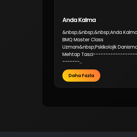
Anda Kalma
&nbsp;&nbsp;&nbsp;Anda Kalma
BMQ Master Class
Uzmanı&nbsp;Pskikolojik Danism
Mehtap Tasci-----------------
-------...
Daha Fazla