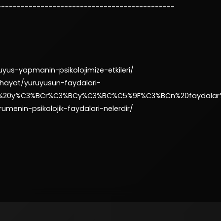
---------------------------------------------
uyus-yapmanin-psikolojimize-etkileri/
hayat/yuruyusun-faydalari-
enli%20y%C3%BCr%C3%BCy%C3%BC%C5%9F%C3%BCn%20faydalar
menin-psikolojik-faydalari-nelerdir/