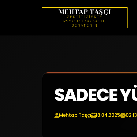
MEHTAP TAŞÇI
ZERTİFİZİERTE
PSYCHOLOGİSCHE
BERATERİN
SADECE 
Mehtap Taşçı
18.04.2025
02:13