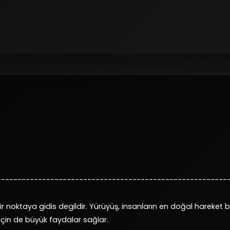
--------------------------------------------------------
YO-RUM
 noktaya gidis degildir. Yürüyüş, insanların en doğal hareket bi
ık için de büyük faydalar sağlar.