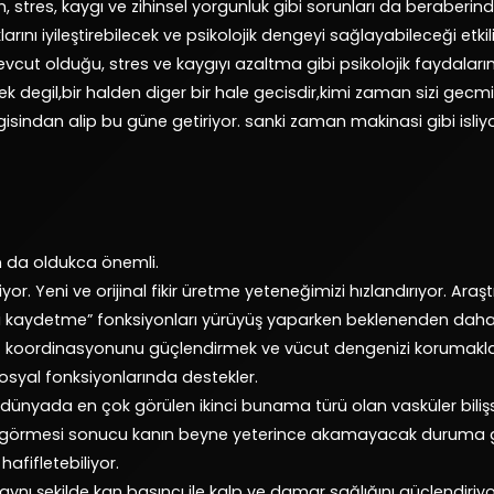
tres, kaygı ve zihinsel yorgunluk gibi sorunları da beraberinde 
larını iyileştirebilecek ve psikolojik dengeyi sağlayabileceği etkil
vcut olduğu, stres ve kaygıyı azaltma gibi psikolojik faydalarını
 degil,bir halden diger bir hale gecisdir,kimi zaman sizi gec
ygisindan alip bu güne getiriyor. sanki zaman makinasi gibi is
n da oldukca önemli.
yor. Yeni ve orijinal fikir üretme yeteneğimizi hızlandırıyor. Ar
eri kaydetme” fonksiyonları yürüyüş yaparken beklenenden daha 
 koordinasyonunu güçlendirmek ve vücut dengenizi korumakla
syal fonksiyonlarında destekler.
dünyada en çok görülen ikinci bunama türü olan vasküler bili
r görmesi sonucu kanın beyne yeterince akamayacak duruma ge
afifletebiliyor.
nı şekilde kan basıncı ile kalp ve damar sağlığını güçlendiriyo