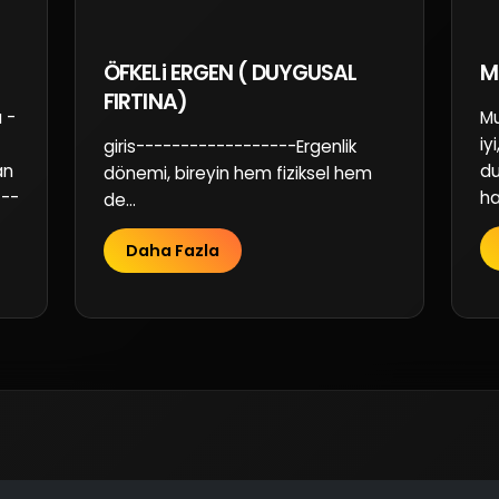
ÖFKELi ERGEN ( DUYGUSAL
M
FIRTINA)
 -
Mu
iy
giris------------------Ergenlik
an
du
dönemi, bireyin hem fiziksel hem
---
hal
de...
Daha Fazla