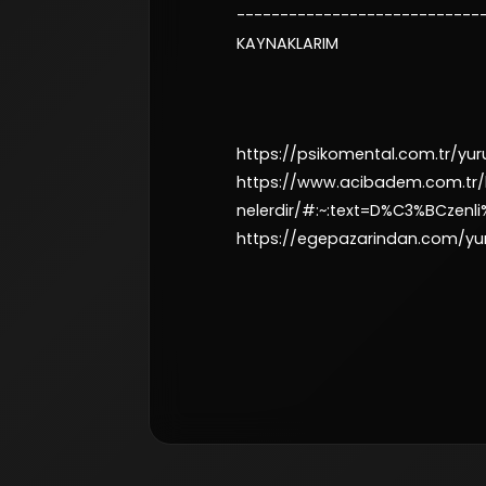
----------------------------
KAYNAKLARIM
https://psikomental.com.tr/yur
https://www.acibadem.com.tr/
nelerdir/#:~:text=D%C3%BCz
https://egepazarindan.com/yuru