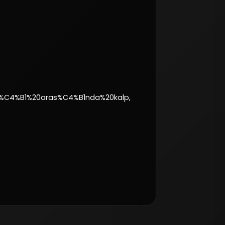
%C4%B1%20aras%C4%B1nda%20kalp,h%C3%BCcreleri%20yap%